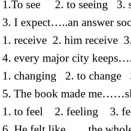
1.To see 2. to seeing 3. se
3. I expect…..an answer so
1. receive 2. him receive 3.
4. every major city keeps…
1. changing 2. to change 
5. The book made me……s
1. to feel 2. feeling 3. fe
6. He felt like……the whole 