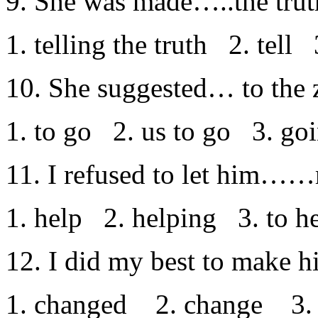
9. She was made…..the trut
1. telling the truth 2. tell 
10. She suggested… to the 
1. to go 2. us to go 3. go
11. I refused to let him…
1. help 2. helping 3. to 
12. I did my best to make 
1. changed 2. change 3. 