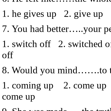
1. he gives up 2. give up 
7. You had better…..your pe
1. switch off 2. switched o
off
8. Would you mind…….to th
1. coming up 2. come up 
come up