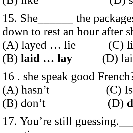
15. She______ the packages
down to rest an hour after 
(A) layed … lie (C) li
(B)
laid … lay
(D) laid
16 . she speak good French
(A) hasn’t (C) Isn
(B) don’t (D)
d
17. You’re still guessing._