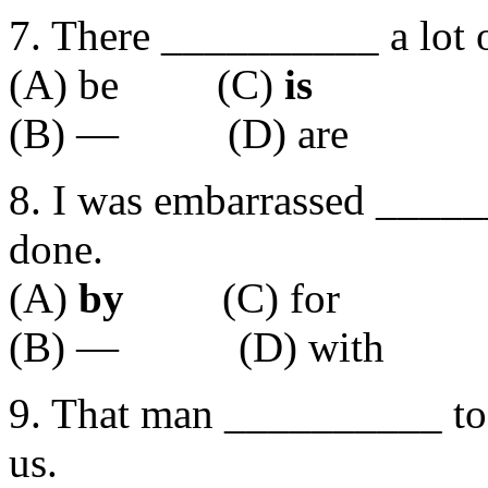
7. There __________ a lot o
(A) be (C)
is
(B) — (D) are
8. I was embarrassed ____
done.
(A)
by
(C) for
(B) — (D) with
9. That man __________ to 
us.