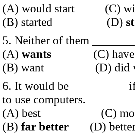
(A) would start (C) will
(B) started (D)
st
5. Neither of them _______
(A)
wants
(C) have w
(B) want (D) did w
6. It would be _________ if
to use computers.
(A) best (C) more 
(B)
far better
(D) bette