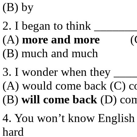
(B) by (D)
2. I began to think ______
(A)
more and more
(C) m
(B) much and much (D
3. I wonder when they ___
(A) would come back (C) 
(B)
will come back
(D) com
4. You won’t know English
hard