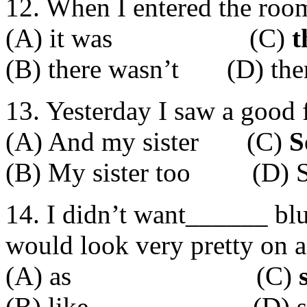
12. When I entered the roo
(A) it was (C)
t
(B) there wasn’t (D) the
13. Yesterday I saw a good 
(A) And my sister (C)
S
(B) My sister too (D) So
14. I didn’t want______ blu
would look very pretty on a
(A) as (C)
(B) like (D) so