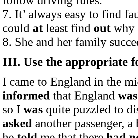
follow driving rules.
7. It’ always easy to find fau
could
at
least find
out
why s
8. She and her family succ
III. Use the appropriate f
I came to England in the mi
informed
that England
was
so I
was
quite puzzled to di
asked
another passenger, a 
he
told
me that there
had n