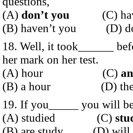
questions,
(A)
don’t you
(C) have
(B) haven’t you (D) d
18. Well, it took______ be
her mark on her test.
(A) hour (C)
an
(B) a hour (D) the 
19. If you_____ you will be
(A) studied (C)
stu
(B) are study (D) will 