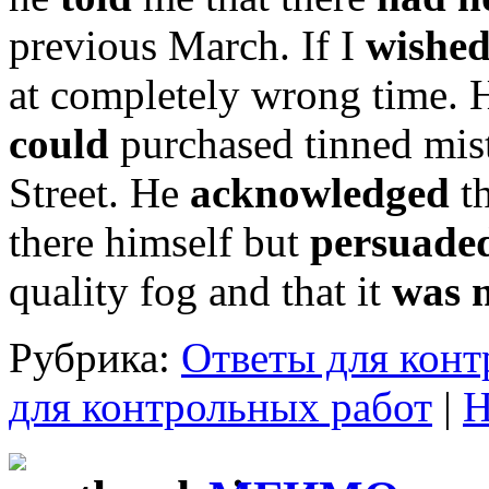
previous March. If I
wishe
at completely wrong time.
could
purchased tinned mist 
Street. He
acknowledged
th
there himself but
persuade
quality fog and that it
was 
Рубрика:
Ответы для конт
для контрольных работ
|
Н