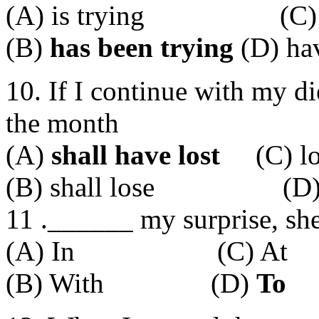
(A) is trying (C) t
(B)
has been trying
(D) hav
10. If I continue with my d
the month
(A)
shall have lost
(C) lo
(B) shall lose (D) 
11 .______ my surprise, sh
(A) In (C) At
(B) With (D)
To