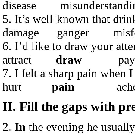
disease misunderstan
5. It’s well-known that dri
damage ganger mis
6. I’d like to draw your atte
attract
draw
pay 
7. I felt a sharp pain when I 
hurt
pain
ach
II. Fill the gaps with p
2.
In
the evening he usuall