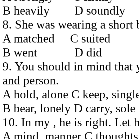
В heavily D soundly
8. She was wearing a short 
A matched С suited
В went D did
9. You should in mind that y
and person.
A hold, alone С keep, singl
В bear, lonely D carry, sole
10. In my , he is right. Let 
A mind, manner С thoughts