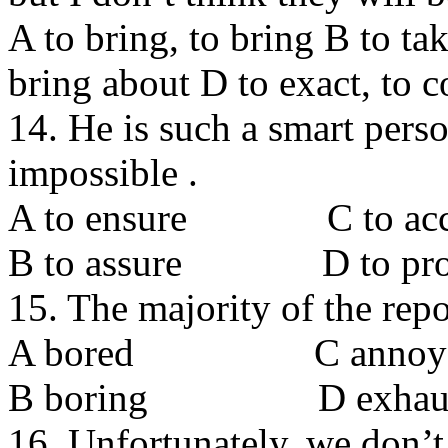
A to bring, to bring B to ta
bring about D to exact, to 
14. He is such a smart person
impossible .
A to ensure С to acc
В to assure D to pro
15. The majority of the repo
A bored С annoy
В boring D exhaus
16. Unfortunately, we don’t