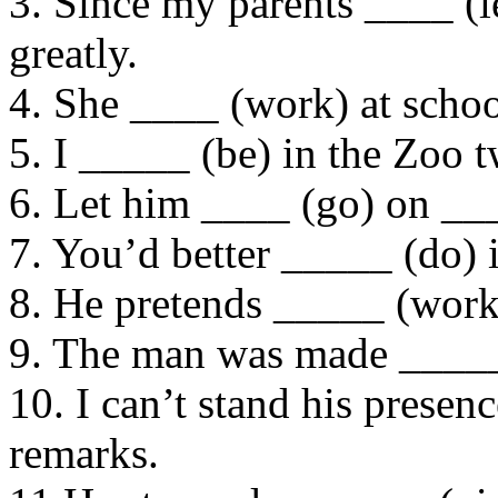
3. Since my parents ____ (l
greatly.
4. She ____ (work) at school
5. I _____ (be) in the Zoo 
6. Let him ____ (go) on __
7. You’d better _____ (do) 
8. He pretends _____ (work)
9. The man was made _____ 
10. I can’t stand his presen
remarks.