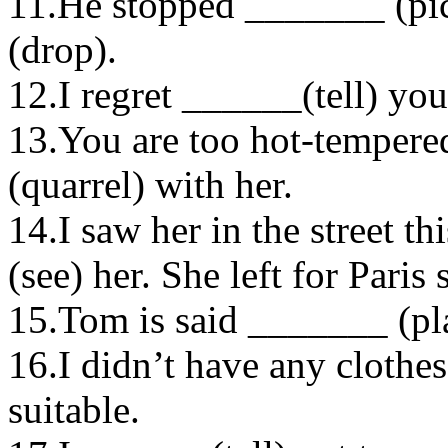
11.He stopped _______ (pic
(drop).
12.I regret ______(tell) you 
13.You are too hot-tempere
(quarrel) with her.
14.I saw her in the street 
(see) her. She left for Pari
15.Tom is said _______ (pl
16.I didn’t have any clothe
suitable.