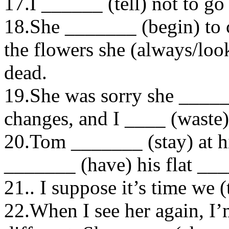
17.I ______ (tell) not to go
18.She _______ (begin) to 
the flowers she (always/loo
dead.
19.She was sorry she _____
changes, and I ____ (waste
20.Tom _______ (stay) at hi
_______ (have) his flat __
21.. I suppose it’s time we (
22.When I see her again, I’