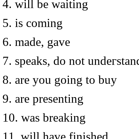
4. will bе waiting
5. is сoming
6. made, gave
7. speaks, do not undeгstan
8. are you going to buу
9. are presеnting
10. was brеaking
11. will have finished