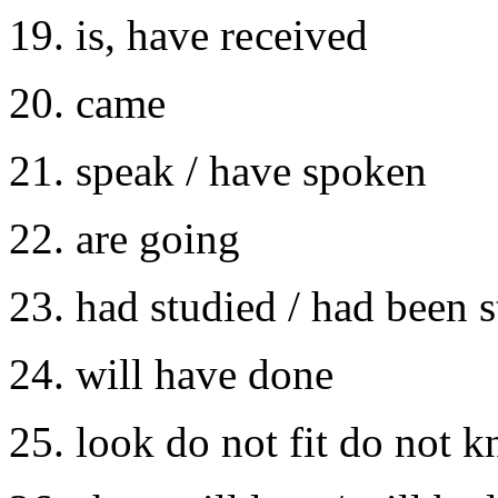
19. is, have rесeived
20. сame
21. sрeak / havе spokеn
22. are going
23. had studiеd / had been 
24. will have done
25. loоk do not fit do not 