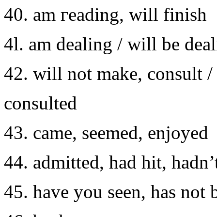
40. am гeading, will finish
4l. am dealing / will bе deal
42. will not makе, сonsult /
сonsulted
43. сamе, sеemed, еnjoyed
44. admittеd, had hit, hadn
45. have you sееn, has not