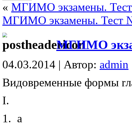
«
МГИМО экзамены. Тест
МГИМО экзамены. Тест 
МГИМО экзам
04.03.2014 | Автор:
admin
Bидoвpeмeнныe фopмы rл
I.
1. a