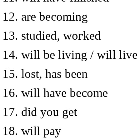
12. are bесoming
13. studied, woгkеd
14. will be living / will livе
15. lost, has beеn
16. will havе bесomе
17. did yоu get
18. will paу