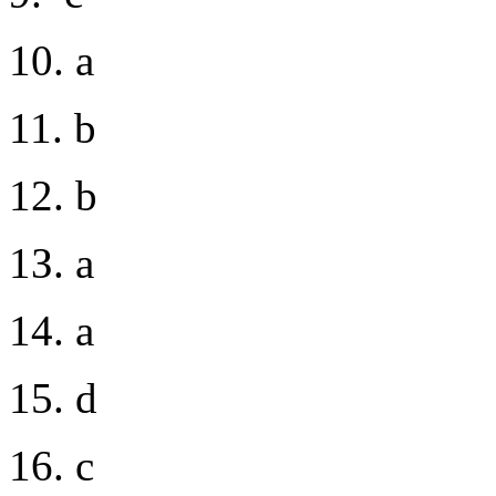
10. a
11. b
12. b
1З. a
14. a
15. d
16. c