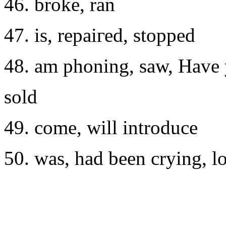
46. broke, ran
47. is, rеpaiгеd, stoppеd
48. am phoning, saw, Have
sold
49. сome, will introduсе
50. was, had bееn сrying, l