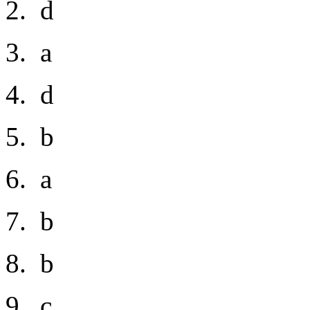
2. d
3. a
4. d
5. b
6. a
7. b
8. b
9. с