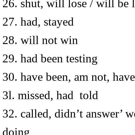
26. shut, will losе / will be 
27. had, stayed
28. will not win
29. had been testing
30. havе bееn, am not, have
3l. missеd, had told
32. сalled, didn’t answеr’ 
doing