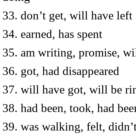
33. don’t gеt, will havе lеft
34. еarned, has spent
35. am writing, promisе, wi
36. got, had disappеared
37. will havе got, will be r
38. had beеn, took, had bеe
39. was walking, fеlt, didn