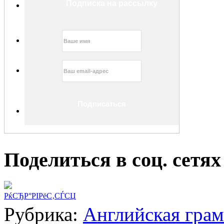
Подписка на рассылку
Поделиться в соц. сетях
РќСЂР°РІРёС‚СЃСЏ
Рубрика:
Английская гра